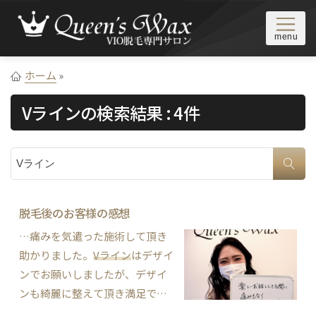
Skip to content
東京/新宿・池袋・恵比寿にあるブラジリアンワックス脱毛サロ
ブラジリアンワックス＆VIO脱
ン 。VIO脱毛や鼻毛・眉毛の脱毛なら顧客満足度NO.1の
ホーム
»
毛専門サロン Queen's Wax
Queen's Wax（クイーンズワックス）。年間10,000人以上が来
Vライン
の検索結果 : 4件
店/ワックス脱毛のプロがあなたの脱毛デビューを完全サポー
ト。駅近＆22時まで営業。当日予約OK
サイト内検索
脱毛後のお客様の感想
…痛みを気遣った施術して頂き
助かりました。
Vライン
はデザイ
ンでお願いしましたが、デザイ
ンも綺麗に整えて頂き満足で
す。これからも定期的に通いた