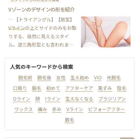
しょう。初めてのブラジリアン
Vゾーンのデザインの形を紹介
ワックスは緊張もしますし、い
… 【トライアングル】【扇型】
つ、どんな感じで痛いのかもわ
Vライン
の上とサイドのみをお取
からないので、余計に痛みを感
りする、自然に見えるスタイ
じてしまうことがあ…
ル。逆三角形型とも言われま
す。 IラインとOラインは全てお
取りするので、ブラジリアンワ
人気のキーワードから検索
ックスデビューの方にオスス
脱毛前
脱毛後
女性
生え始め
VIO
光脱毛
メ。 角を丸くすると扇形にな
り、柔らかい印象のデザインに
口周り
脇毛
初めて
アフターケア
黒ずみ
陰毛
なります。 トライアングル トラ
Oライン
顔
Iライン
生えなくなる
ブラジリアン
イア…
ワックス
痛み
赤み
Vライン
ビフォーアフター
眉毛