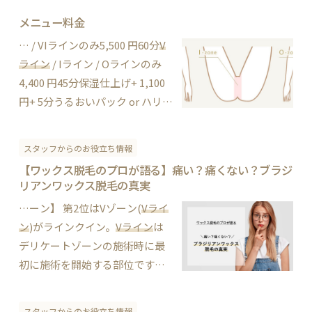
いと思いました。次回もまたお
メニュー料金
願いします！ 2020年10月20日 親
… / VIラインのみ5,500 円60分
V
切な対応とスピーディーな施術
ライン
/ Iライン / Oラインのみ
施術部位VIO＋保湿仕上げ施術店
4,400 円45分保湿仕上げ+ 1,100
舗新宿店 今回初めて…
円+ 5分うるおいパック or ハリツ
ヤパック（保湿・毛穴鎮静・肌
ケア効果）+ 2,200 円+ 15分美白
スタッフからのお役立ち情報
パールパック（保湿・毛穴引
【ワックス脱毛のプロが語る】痛い？痛くない？ブラジ
締・黒ずみケア効果）+ 3,300 円
リアンワックス脱毛の真実
+ 15分 お…
…ーン】 第2位はVゾーン(
Vライ
ン
)がラインクイン。
Vライン
は
デリケートゾーンの施術時に最
初に施術を開始する部位です。
そのため「人生初のワックス脱
毛が
Vライン
」という方も多いで
スタッフからのお役立ち情報