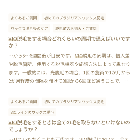
能性があります。また、生理中は、血液や分泌物が流れや
すいため、施術後に感染症や炎症を引き起こす可能性…
よくあるご質問
初めてのブラジリアンワックス脱毛
ワックス脱毛後のケア
脱毛前のお悩み・ご質問
VIO
脱毛をする場合どれくらいの周期で通えばいいです
か？
…から5～6週間後が目安です。
VIO
脱毛の周期は、個人差
や脱毛箇所、使用する脱毛機器や施術方法によって異なり
ます。一般的には、光脱毛の場合、1回の施術で1か月から
2か月程度の間隔を開けて3回から6回ほど通うことで、十
分な脱毛効果を得ることができます。施術回数は、毛の量
や太さ、個人差などによっても異なるため、専…
よくあるご質問
初めてのブラジリアンワックス脱毛
VIO
ラインのワックス脱毛
VIO
脱毛をするときは全ての毛を取らないといけないの
でしょうか？
…せていただくことも可能です。
VIO
脱毛において、全て