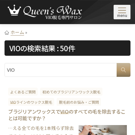
Skip to content
東京/新宿・池袋・恵比寿にあるブラジリアンワックス脱毛サロ
ブラジリアンワックス＆VIO脱
ン 。VIO脱毛や鼻毛・眉毛の脱毛なら顧客満足度NO.1の
ホーム
»
毛専門サロン Queen's Wax
Queen's Wax（クイーンズワックス）。年間10,000人以上が来
VIO
の検索結果 : 50件
店/ワックス脱毛のプロがあなたの脱毛デビューを完全サポー
ト。駅近＆22時まで営業。当日予約OK
サイト内検索
よくあるご質問
初めてのブラジリアンワックス脱毛
VIO
ラインのワックス脱毛
脱毛前のお悩み・ご質問
ブラジリアンワックスで
VIO
のすべての毛を除去するこ
とは可能ですか？
…える全ての毛を1本残らず除去