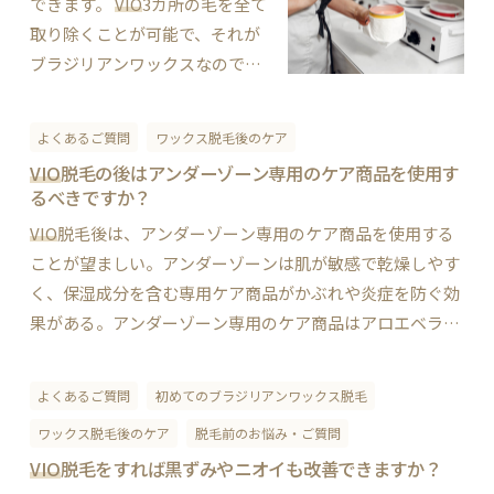
できます。
VIO
3カ所の毛を全て
取り除くことが可能で、それが
ブラジリアンワックスなので
す。 ブラジリアンワックスは、
VIO
領域（ビキニライン、陰部周
よくあるご質問
ワックス脱毛後のケア
辺、肛門周辺）の毛を除去する
VIO
脱毛の後はアンダーゾーン専用のケア商品を使用す
ために使用される一般的な方法
るべきですか？
の1つです。しかし、
VIO
のすべ
VIO
脱毛後は、アンダーゾーン専用のケア商品を使用する
ての毛を除去することができる
ことが望ましい。アンダーゾーンは肌が敏感で乾燥しやす
かどうかは、個人…
く、保湿成分を含む専用ケア商品がかぶれや炎症を防ぐ効
果がある。アンダーゾーン専用のケア商品はアロエベラジ
ェル、ローション、クリームがあるが、肌の状態に合わせ
て選択する必要がある。施術前には施術者に相談し、肌に
よくあるご質問
初めてのブラジリアンワックス脱毛
合わな…
ワックス脱毛後のケア
脱毛前のお悩み・ご質問
VIO
脱毛をすれば黒ずみやニオイも改善できますか？