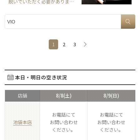
脱いでいただく必要がありま
す。 施術を受ける際には、ベッ
サイト内検索
ドの上で仰向けになり、タオル
を施術箇所にかけた状態でお待
ちいただきます。また、清浄綿
を用意していますので、お着替
1
2
3
えの際に気になる箇所があれば
拭いて…
本日・明日の空き状況
店舗
8/8(土)
8/9(日)
お電話にて
お電話にて
池袋本店
お問い合わせ
お問い合わせ
ください。
ください。