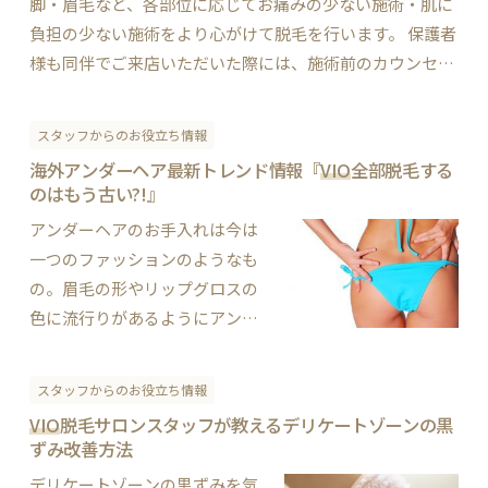
脚・眉毛など、各部位に応じてお痛みの少ない施術・肌に
負担の少ない施術をより心がけて脱毛を行います。 保護者
様も同伴でご来店いただいた際には、施術前のカウンセリ
ングでご不安な点等をお話する時間もございます。…
スタッフからのお役立ち情報
海外アンダーヘア最新トレンド情報『
VIO
全部脱毛する
のはもう古い?!』
アンダーヘアのお手入れは今は
一つのファッションのようなも
の。眉毛の形やリップグロスの
色に流行りがあるようにアンダ
ーヘアの形にも流行がありま
す。イギリスのWEBマガジン
スタッフからのお役立ち情報
『Mirror』に「プロが明かす! 今
VIO
脱毛サロンスタッフが教えるデリケートゾーンの黒
本当に流行っているアンダーヘ
ずみ改善方法
アスタイル」という記事があっ
デリケートゾーンの黒ずみを気