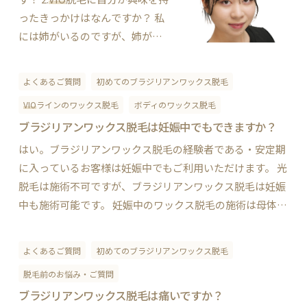
び込みました！ 3.個人的にオス
ったきっかけはなんですか？ 私
スメの…
には姉がいるのですが、姉がツ
ルツルになったのを見たのがき
っかけです。昔は
VIO
に毛がある
よくあるご質問
初めてのブラジリアンワックス脱毛
ことが当たり前になっていたの
VIO
ラインのワックス脱毛
ボディのワックス脱毛
で、そこの毛って無くしていい
ブラジリアンワックス脱毛は妊娠中でもできますか？
んだ！！とかなり衝撃を受けま
した（笑）実際に自分も初めて
はい。ブラジリアンワックス脱毛の経験者である・安定期
脱毛を体験してみた…
に入っているお客様は妊娠中でもご利用いただけます。 光
脱毛は施術不可ですが、ブラジリアンワックス脱毛は妊娠
中も施術可能です。 妊娠中のワックス脱毛の施術は母体、
胎児ともに直接的な影響はないと言われていますが、ワッ
クス脱毛の施術中は多少なりとも痛みが…
よくあるご質問
初めてのブラジリアンワックス脱毛
脱毛前のお悩み・ご質問
ブラジリアンワックス脱毛は痛いですか？