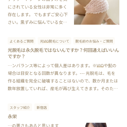
たので、今回はそちらを紹介し
にされている女性は非常に多く
ます。 インタビュアーはロ…
存在します。 でもまずご安心下
さい。黒ずみに悩んでいる女性
がたくさんいるということは、
それだけ皆さん黒ずんでいるわ
よくあるご質問
光
VIO
脱毛について
脱毛前のお悩み・ご質問
けです。日本人はデリケートゾ
光脱毛は永久脱毛ではないんですか？何回通えばいいん
ーンが黒ずんでいるものなので
ですか？
す。これは日本人の体質なので
…ンバランス等によって個人差はあります。※
VIO
や髭の
す。 ……とは言われてもやっぱ
場合は目安となる回数が異なります。--- 光脱毛は、毛を
りどうにかしたい！ と思…
作る組織を完全に破壊することはないので、数か月または
数年放置していれば、産毛が再び生えてきます。そのた
め、ほとんど気にならない状態になってからは、年に１～
２回ほどメンテナンスをしに脱毛を受けるのがおすすめ
スタッフ紹介
新宿店
で…
永栄
…の悪さもあると思います