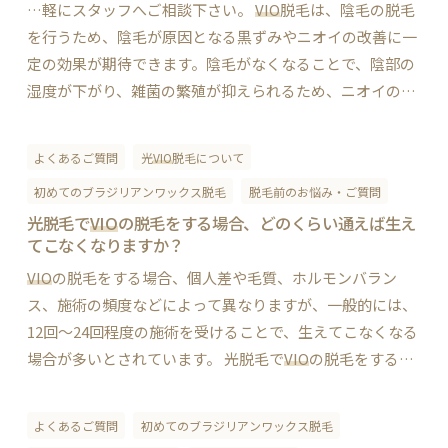
…軽にスタッフへご相談下さい。
VIO
脱毛は、陰毛の脱毛
を行うため、陰毛が原因となる黒ずみやニオイの改善に一
定の効果が期待できます。陰毛がなくなることで、陰部の
湿度が下がり、雑菌の繁殖が抑えられるため、ニオイの改
善につながる場合があります。 また、黒ずみの原因の1つ
には、毛穴の詰まりが挙げられます。
VIO
…
よくあるご質問
光
VIO
脱毛について
初めてのブラジリアンワックス脱毛
脱毛前のお悩み・ご質問
光脱毛で
VIO
の脱毛をする場合、どのくらい通えば生え
てこなくなりますか？
VIO
の脱毛をする場合、個人差や毛質、ホルモンバラン
ス、施術の頻度などによって異なりますが、一般的には、
12回～24回程度の施術を受けることで、生えてこなくなる
場合が多いとされています。 光脱毛で
VIO
の脱毛をする場
合、個人差や毛質、ホルモンバランス、施術の頻度などに
よって異なりますが、一般的には、 12回…
よくあるご質問
初めてのブラジリアンワックス脱毛