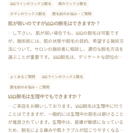
VIO
ラインのワックス脱毛
顔のワックス脱毛
ボディのワックス脱毛
脱毛前のお悩み・ご質問
肌が弱いのですが
VIO
の脱毛はできますか？
…し下さい。 肌が弱い場合でも、
VIO
の脱毛は可能です
が、施術前には、肌の状態や脱毛の目的、希望する施術方
法について、サロンの施術者に相談し、適切な脱毛方法を
選ぶことが重要です。
VIO
脱毛は、デリケートな部位の脱
毛であるため、肌に刺激がかかることがあり、肌荒れや痛
みが起こることがあります。肌が弱い場合に…
よくあるご質問
VIO
ラインのワックス脱毛
脱毛前のお悩み・ご質問
VIO
脱毛は生理中でもできますか？
…ご来店をお願いしております。
VIO
脱毛は生理中に行う
ことはできますが、一般的には生理中の脱毛は避けること
が推奨されています。生理中は、皮膚が敏感になっている
ため、脱毛による痛みや肌トラブルが起こりやすくなる可