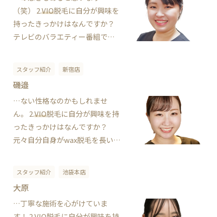
（笑） 2.
VIO
脱毛に自分が興味を
持ったきっかけはなんですか？
テレビのバラエティー番組で女
性タレントがブラジリアンWax
を紹介しているのを見て、初め
スタッフ紹介
新宿店
てワックス脱毛について知りま
磯邉
した。 元々毛量が多く、蒸れや
…ない性格なのかもしれませ
ニオイが気になっていたので、
ん。 2.
VIO
脱毛に自分が興味を持
これだ！と思い脱毛しました。
ったきっかけはなんですか？
一度ツルツルを…
元々自分自身がwax脱毛を長い間
しており、脱毛後のスッキリ感
が忘れられず昔からブラジリア
スタッフ紹介
池袋本店
ンwax派でした。この爽快感を少
大原
しでも多くの方に味わってほし
…丁寧な施術を心がけていま
いという思いからこの業界に飛
す！ 2.
VIO
脱毛に自分が興味を持