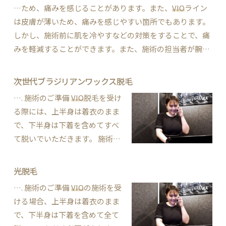
…ため、痛みを感じることがあります。また、
VIO
ライン
は皮膚が薄いため、痛みを感じやすい箇所でもあります。
しかし、施術前に肌を冷やすなどの対策をすることで、痛
みを軽減することができます。また、施術の担当者が腕に
自信がある場合、施術中に痛みを和らげるためのテクニッ
クを使うこともあります。 個人差があり、痛みの…
次世代ブラジリアンワックス脱毛
…. 施術のご準備
VIO
脱毛を受け
る際には、上半身は着衣のまま
で、下半身は下着を含めてすべ
て脱いでいただきます。 施術を
受ける際には、ベッドの上で仰
向けになり、タオルを施術箇所
光脱毛
にかけた状態でお待ちいただき
…. 施術のご準備
VIO
の施術を受
ます。 ブランケットもご用意が
ける場合、上半身は着衣のまま
ございますのでお部屋が寒く感
で、下半身は下着を含めて全て
じる場合はお使いください…