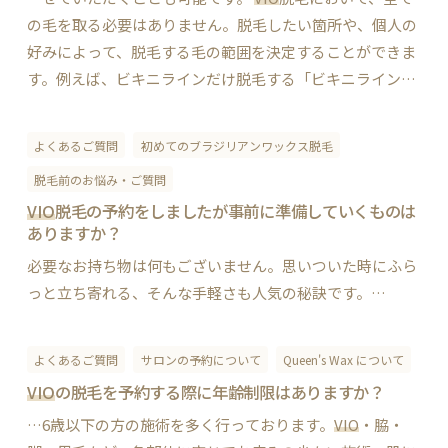
の毛を取る必要はありません。脱毛したい箇所や、個人の
好みによって、脱毛する毛の範囲を決定することができま
す。例えば、ビキニラインだけ脱毛する「ビキニライン脱
毛」や、ビキニラインに加え、陰唇の周りの毛を脱毛する
「ハイジニーナ脱毛」、さらに肛門周りの毛を脱毛す…
よくあるご質問
初めてのブラジリアンワックス脱毛
脱毛前のお悩み・ご質問
VIO
脱毛の予約をしましたが事前に準備していくものは
ありますか？
必要なお持ち物は何もございません。思いついた時にふら
っと立ち寄れる、そんな手軽さも人気の秘訣です。…
よくあるご質問
サロンの予約について
Queen's Wax について
VIO
の脱毛を予約する際に年齢制限はありますか？
…6歳以下の方の施術を多く行っております。
VIO
・脇・