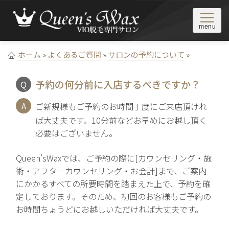
Skip to content
東京/新宿・池袋・恵比寿にあるブラジリアンワックス脱毛サロ
ブラジリアンワックス＆VIO脱
ン 。VIO脱毛や鼻毛・眉毛の脱毛なら顧客満足度NO.1の
ホーム
»
よくあるご質問
»
サロンの予約について
»
毛専門サロン Queen's Wax
Queen's Wax（クイーンズワックス）。年間10,000人以上が来
店/ワックス脱毛のプロがあなたの脱毛デビューを完全サポー
予約の何分前に入店するべきですか？
ト。駅近＆22時まで営業。当日予約OK
ご新規様もご予約のお時間丁度にご来店頂けれ
ば大丈夫です。10分前などお早めにお越し頂く
必要はございません。
Queen’sWaxでは、ご予約の際に[カウンセリング・施
術・アフターカウンセリング・お会計]まで、ご案内
にかかるすべての所要時間を踏まえた上で、予約を確
定しております。そのため、初回のお客様もご予約の
お時間ちょうどにお越しいただければ大丈夫です。